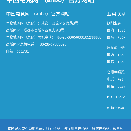
中国电竞网·（anbo）官方网站
业务联系
生物城园区（总部）：成都市双流区安康路8号
制剂业务：
高新园区：成都市高新区西源大道8号
国内：1870811
生物城园区（总部）总机电话：
+86-28-60656666/65238888
国际：+86-28-
高新园区总机电话：
+86-28-67585098
原料药业务：
邮编：611731
国内：+86-28-
国际：+86-28-8
合规举报渠道
电话：+86-28-6
邮箱：easton@h
BD：+86-28-8
药品不良反应报告：
本网站未发布麻醉药品、精神药品、医疗用毒性药品、放射性药品、戒毒药